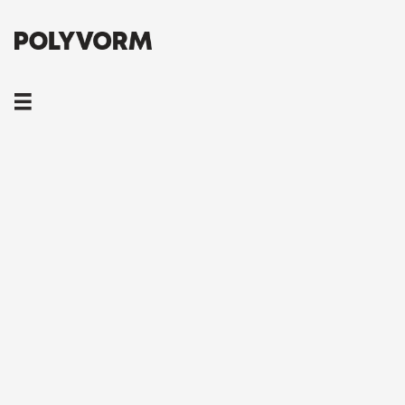
DPI voor printen en web;
wat is dat eigenlijk?
Iedereen die een keer iets heeft laten printen heeft naar
alle waarschijnlijkheid de term DPI (Dots Per Inch) voorbij
horen komen. Maar wat is het eigenlijk, waar wordt het
voor gebruikt en wat betekent die 72 DPI voor websites?