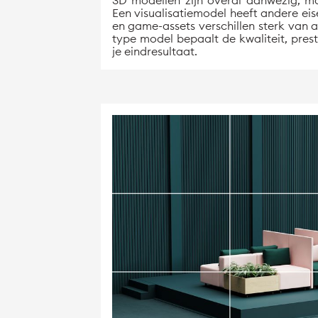
3D modellen zijn overal aanwezig, ma
Een visualisatiemodel heeft andere ei
en game-assets verschillen sterk van ar
type model bepaalt de kwaliteit, pres
je eindresultaat.