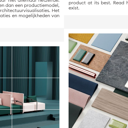
ar niet allemaal hetzelfde.
product at its best. Read
sen dan een productiemodel,
exist.
chitectuurvisualisaties. Het
taties en mogelijkheden van