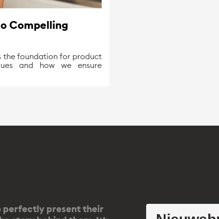
to Compelling
s the foundation for product
niques and how we ensure
o perfectly present their